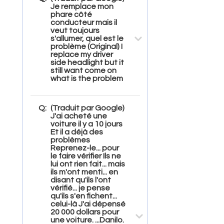
Je remplace mon
phare côté
conducteur mais il
veut toujours
s'allumer, quel est le
problème (Original) I
replace my driver
side headlight but it
still want come on
what is the problem
Q:
(Traduit par Google)
J'ai acheté une
voiture il y a 10 jours
Et il a déjà des
problèmes
Reprenez-le... pour
le faire vérifier Ils ne
lui ont rien fait... mais
ils m'ont menti... en
disant qu'ils l'ont
vérifié... je pense
qu'ils s'en fichent...
celui-là J'ai dépensé
20 000 dollars pour
une voiture. ...Danilo.