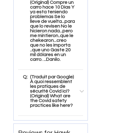
(Original) Compre un
carro hace 10 Dias Y
ya esta teniendo
problemas Se lo
lleve de vuelta...para
que lo revisen No le
hicieron nada...pero
me mintieron..que le
chekearon...creo
que no les importa
..que uno Gaste 20
mil dólares en un
carro. ...Danilo.
Q:
(Traduit par Google)
À quoi ressemblent
les pratiques de
sécurité Covid ici?
(Original) What are
the Covid safety
practices like here?
Reviews for Hawk