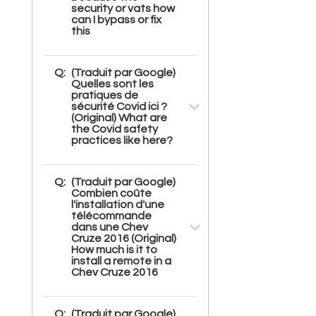
security or vats how
can I bypass or fix
this
Q:
(Traduit par Google)
Quelles sont les
pratiques de
sécurité Covid ici ?
(Original) What are
the Covid safety
practices like here?
Q:
(Traduit par Google)
Combien coûte
l'installation d'une
télécommande
dans une Chev
Cruze 2016 (Original)
How much is it to
install a remote in a
Chev Cruze 2016
Q:
(Traduit par Google)