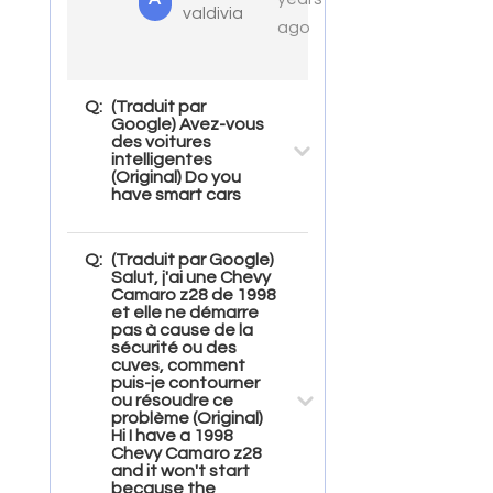
valdivia
ago
Q:
(Traduit par
Google) Avez-vous
des voitures
intelligentes
(Original) Do you
have smart cars
Q:
(Traduit par Google)
Salut, j'ai une Chevy
Camaro z28 de 1998
et elle ne démarre
pas à cause de la
sécurité ou des
cuves, comment
puis-je contourner
ou résoudre ce
problème (Original)
Hi I have a 1998
Chevy Camaro z28
and it won't start
because the