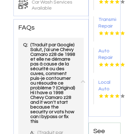
Body
Car Wash Services
Repair
Available
Pendleton
Transmission
NY
Repair
FAQs
O'Fallon
MO
Q:
(Traduit par Google)
Salut, j'ai une Chevy
Auto
Camaro z28 de 1998
Repair
et elle ne démarre
pas à cause de la
Services
sécurité ou des
Shelton
cuves, comment
WA
puis-je contourner
Local
ou résoudre ce
problème ? (Original)
Auto
Hi I have a 1998
Repair
Chevy Camaro z28
Shop
and it won't start
because the
Fairhope
security or vats how
AL by
can I bypass or fix
this
DC
Mechanics
See
A:
(Traduit par