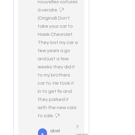
nouvelles voitures
à vendre. 🖓
(Original) Don't
take your car to
Hawk Chevrolet.
They lost my car a
few years a go
and just a few
weeks they did it
to my brothers
car to. He took it
in to get fix and
they parked it
with the new cars
to sale. 🖓
7
abel
A
years