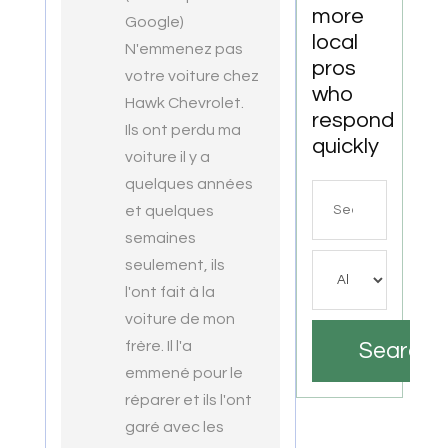
Auto
more
Google)
Repair
local
LLC
N'emmenez pas
pros
votre voiture chez
who
Hawk Chevrolet.
respond
Ils ont perdu ma
quickly
voiture il y a
quelques années
Search
et quelques
for
semaines
seulement, ils
l'ont fait à la
voiture de mon
frère. Il l'a
Search
emmené pour le
réparer et ils l'ont
garé avec les